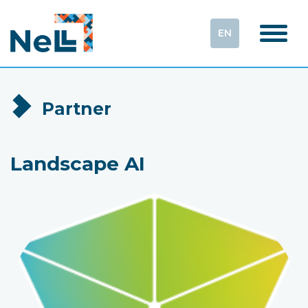
EN
Partner
Landscape AI