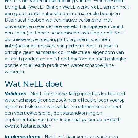
NeLL is de Nederlandse afdeling van het World eHealth
Living Lab (WeLL). Binnen WeLL werkt NeLL samen met
een groot aantal nationale en internationale bedrijven.
Daarnaast hebben we een nauwe verbinding met
universiteiten over de hele wereld. Het opereren vanuit
een (inter-) nationale academische instelling geeft NeLL
op unieke wijze toegang tot zorg, kennis, en een
(inter)nationaal netwerk van partners. NeLL maakt in
principe geen aanspraak op intellectueel eigendom van
eHealth producten en is heeft daarom de onafhankelijke
positie om eHealth producten wetenschappelijk te
valideren.
Wat NeLL doet
Valideren -
NeLL doet zowel langlopend als kortdurend
wetenschappelijk onderzoek naar eHealth, loopt voorop
bij het ontwikkelen van validatie methodieken en heeft
een voortrekkersrol bij de totstandkoming en
implementatie van (inter-)nationaal geldende eHealth
kwaliteitsstandaarden.
Implementeren -
NeLL zet haar kennis, ervaring, en