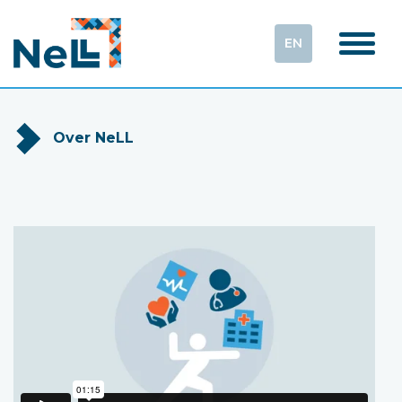
EN
Over NeLL