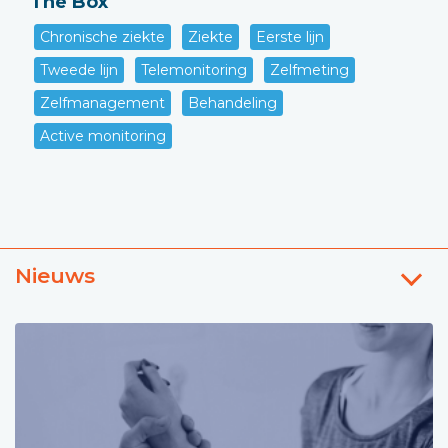
The Box
Chronische ziekte
Ziekte
Eerste lijn
Tweede lijn
Telemonitoring
Zelfmeting
Zelfmanagement
Behandeling
Active monitoring
Nieuws