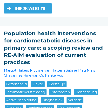
BEKIJK WEBSITE
Population health interventions
for cardiometabolic diseases in
primary care: a scoping review and
RE-AIM evaluation of current
practices
Margot Rakers
Nicoline van Hattem
Sabine Plag
Niels
Chavannes
Hine van Os
Rimke Vos
Gezondheid
Ziekte
Eerste lijn
Informatieverstrekking
Informeren
Behandeling
Active monitoring
Diagnostiek
Validatie
Evaluatie
Implementatie
Volwassenen