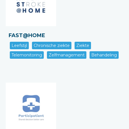
FAST@HOME
Leefstijl
Chronische ziekte
Ziekte
Telemonitoring
Zelfmanagement
Behandeling