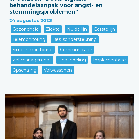
behandelaanpak voor angst- en
stemmingsproblemen"
24 augustus 2023
Gezondheid
Ziekte
Nulde lijn
Eerste lijn
Telemonitoring
Beslisondersteuning
Simple monitoring
Communicatie
Zelfmanagement
Behandeling
Implementatie
Opschaling
Volwassenen