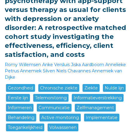
psychotherapy with app-support
versus therapy as usual for clients
with depression or anxiety
disorder: A retrospective matched
cohort study investigating the
effectiveness, efficiency, client
satisfaction, and costs
Romy Willemsen
Anke Versluis
Jiska Aardboom
Annelieke
Petrus
Annemiek Silven
Niels Chavannes
Annemiek van
Dijke
Gezondheid
Chronische ziekte
Ziekte
Nulde lijn
Eerste lijn
Telemonitoring
Informatieverstrekking
Informeren
Communicatie
Zelfmanagement
Behandeling
Active monitoring
Implementatie
Toegankelijkheid
Volwassenen