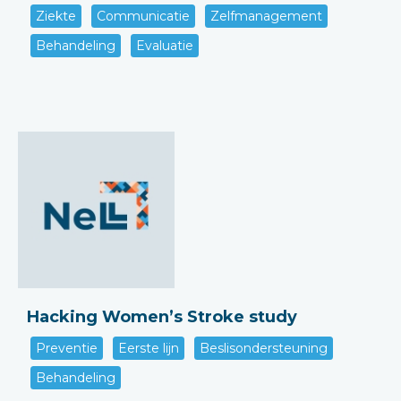
Ziekte
Communicatie
Zelfmanagement
Behandeling
Evaluatie
Hacking Women’s Stroke study
Preventie
Eerste lijn
Beslisondersteuning
Behandeling