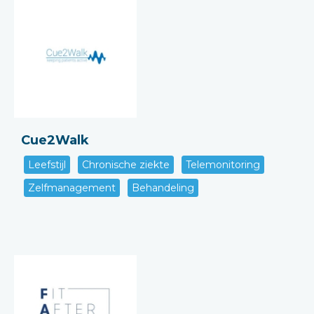
Cue2Walk
Leefstijl
Chronische ziekte
Telemonitoring
Zelfmanagement
Behandeling