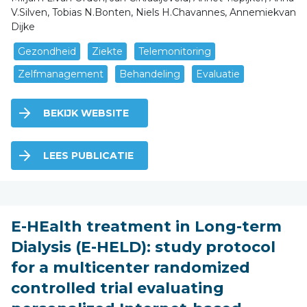
V.Silven, Tobias N.Bonten, Niels H.Chavannes, Annemiekvan
Dijke
Gezondheid
Ziekte
Telemonitoring
Zelfmanagement
Behandeling
Evaluatie
BEKIJK WEBSITE
LEES PUBLICATIE
E-HEalth treatment in Long-term
Dialysis (E-HELD): study protocol
for a multicenter randomized
controlled trial evaluating