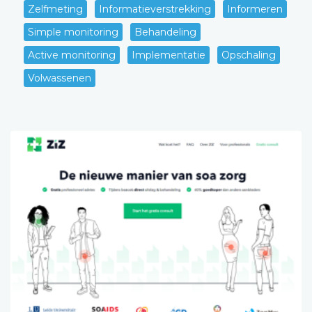
Zelfmeting
Informatieverstrekking
Informeren
Simple monitoring
Behandeling
Active monitoring
Implementatie
Opschaling
Volwassenen