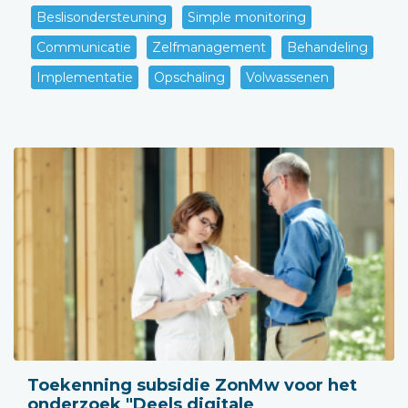
Beslisondersteuning
Simple monitoring
Communicatie
Zelfmanagement
Behandeling
Implementatie
Opschaling
Volwassenen
Toekenning subsidie ZonMw voor het
onderzoek "Deels digitale