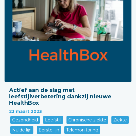
Actief aan de slag met
leefstijlverbetering dankzij nieuwe
HealthBox
23 maart 2023
Gezondheid
Leefstijl
Chronische ziekte
Ziekte
Nulde lijn
Eerste lijn
Telemonitoring