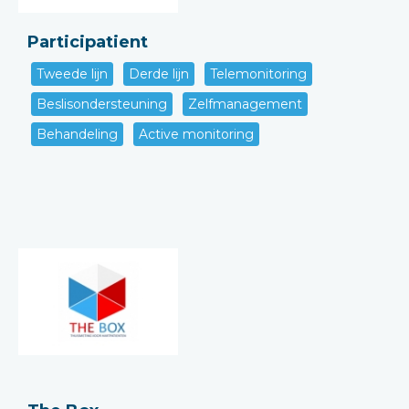
Participatient
Tweede lijn
Derde lijn
Telemonitoring
Beslisondersteuning
Zelfmanagement
Behandeling
Active monitoring