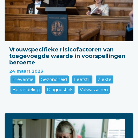
Vrouwspecifieke risicofactoren van
toegevoegde waarde in voorspellingen
beroerte
24 maart 2023
Preventie
Gezondheid
Leefstijl
Ziekte
Behandeling
Diagnostiek
Volwassenen