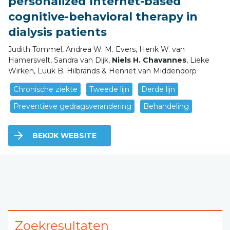
personalized Internet-based
cognitive-behavioral therapy in
dialysis patients
Judith Tommel, Andrea W. M. Evers, Henk W. van
Hamersvelt, Sandra van Dijk,
Niels H. Chavannes
, Lieke
Wirken, Luuk B. Hilbrands & Henriët van Middendorp
Chronische ziekte
Tweede lijn
Derde lijn
Preventieve gedragsverandering
Behandeling
BEKIJK WEBSITE
Zoekresultaten