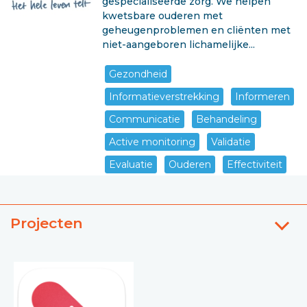
gespecialiseerde zorg. We helpen
kwetsbare ouderen met
geheugenproblemen en cliënten met
niet-aangeboren lichamelijke...
Gezondheid
Informatieverstrekking
Informeren
Communicatie
Behandeling
Active monitoring
Validatie
Evaluatie
Ouderen
Effectiviteit
Projecten