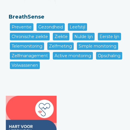
BreathSense
Preventie
Gezondheid
Leefstijl
Chronische ziekte
Ziekte
Nulde lijn
Eerste lijn
Telemonitoring
Zelfmeting
Simple monitoring
Zelfmanagement
Active monitoring
Opschaling
Volwassenen