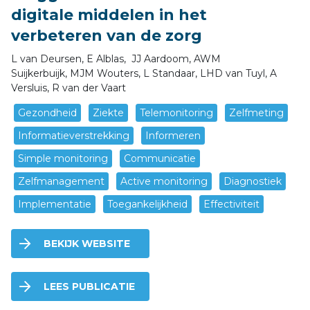
digitale middelen in het
verbeteren van de zorg
L van Deursen, E Alblas, JJ Aardoom, AWM
Suijkerbuijk, MJM Wouters, L Standaar, LHD van Tuyl, A
Versluis, R van der Vaart
Gezondheid
Ziekte
Telemonitoring
Zelfmeting
Informatieverstrekking
Informeren
Simple monitoring
Communicatie
Zelfmanagement
Active monitoring
Diagnostiek
Implementatie
Toegankelijkheid
Effectiviteit
BEKIJK WEBSITE
LEES PUBLICATIE