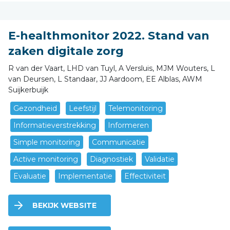
E-healthmonitor 2022. Stand van
zaken digitale zorg
R van der Vaart, LHD van Tuyl, A Versluis, MJM Wouters, L
van Deursen, L Standaar, JJ Aardoom, EE Alblas, AWM
Suijkerbuijk
Gezondheid
Leefstijl
Telemonitoring
Informatieverstrekking
Informeren
Simple monitoring
Communicatie
Active monitoring
Diagnostiek
Validatie
Evaluatie
Implementatie
Effectiviteit
BEKIJK WEBSITE