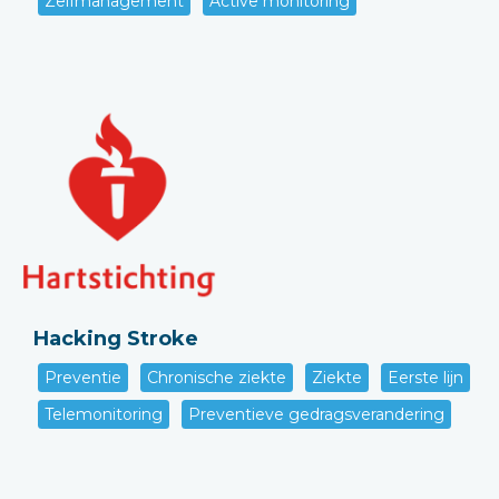
Zelfmanagement
Active monitoring
Hacking Stroke
Preventie
Chronische ziekte
Ziekte
Eerste lijn
Telemonitoring
Preventieve gedragsverandering