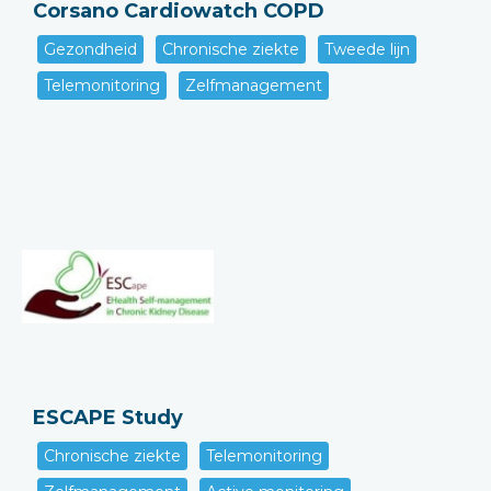
Corsano Cardiowatch COPD
Gezondheid
Chronische ziekte
Tweede lijn
Telemonitoring
Zelfmanagement
ESCAPE Study
Chronische ziekte
Telemonitoring