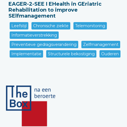
EAGER-2-SEE I EHealth in GEriatric
Rehabilitation to improve
SElfmanagement
Leefstijl
Chronische ziekte
Telemonitoring
Informatieverstrekking
Preventieve gedragsverandering
Zelfmanagement
Implementatie
Structurele bekostiging
Ouderen