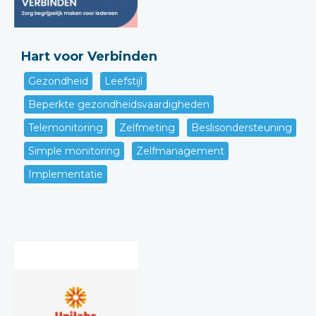
Hart voor Verbinden
Gezondheid
Leefstijl
Beperkte gezondheidsvaardigheden
Telemonitoring
Zelfmeting
Beslisondersteuning
Simple monitoring
Zelfmanagement
Implementatie