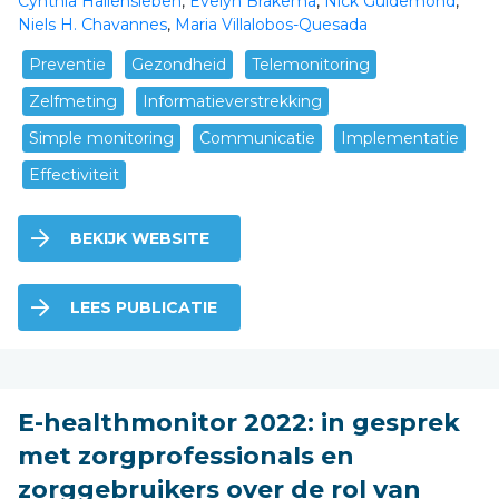
Cynthia Hallensleben
,
Evelyn Brakema
,
Nick Guldemond
,
Niels H. Chavannes
,
Maria Villalobos-Quesada
Preventie
Gezondheid
Telemonitoring
Zelfmeting
Informatieverstrekking
Simple monitoring
Communicatie
Implementatie
Effectiviteit
BEKIJK WEBSITE
LEES PUBLICATIE
E-healthmonitor 2022: in gesprek
met zorgprofessionals en
zorggebruikers over de rol van