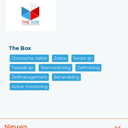
The Box
Chronische ziekte
Ziekte
Eerste lijn
Tweede lijn
Telemonitoring
Zelfmeting
Zelfmanagement
Behandeling
Active monitoring
Nieuws