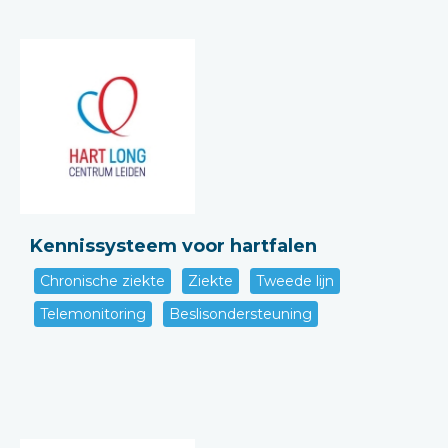
Kennissysteem voor hartfalen
Chronische ziekte
Ziekte
Tweede lijn
Telemonitoring
Beslisondersteuning