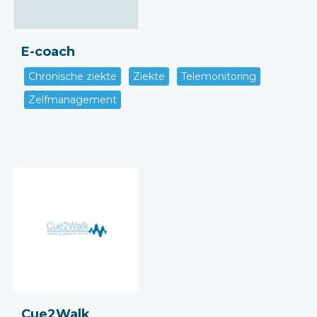
E-coach
Chronische ziekte
Ziekte
Telemonitoring
Zelfmanagement
Cue2Walk