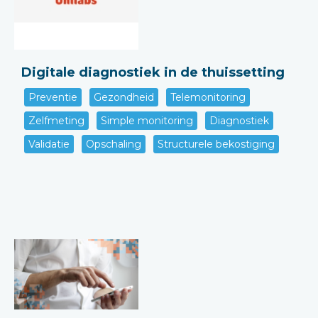
Digitale diagnostiek in de thuissetting
Preventie
Gezondheid
Telemonitoring
Zelfmeting
Simple monitoring
Diagnostiek
Validatie
Opschaling
Structurele bekostiging