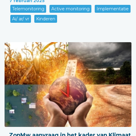
7 februari 2025
Telemonitoring
Active monitoring
Implementatie
Ai/ ar/ vr
Kinderen
ZonMw aanvraag in het kader van Klimaat