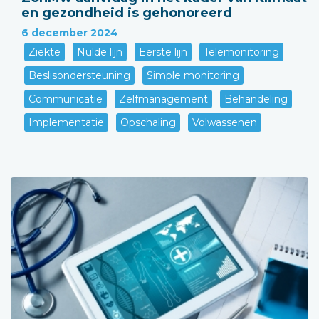
en gezondheid is gehonoreerd
6 december 2024
Ziekte
Nulde lijn
Eerste lijn
Telemonitoring
Beslisondersteuning
Simple monitoring
Communicatie
Zelfmanagement
Behandeling
Implementatie
Opschaling
Volwassenen