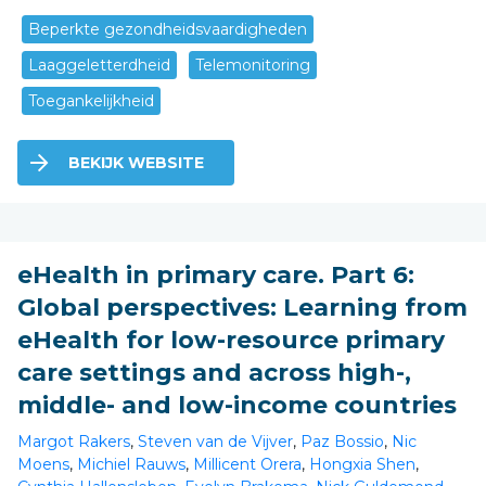
Beperkte gezondheidsvaardigheden
Laaggeletterdheid
Telemonitoring
Toegankelijkheid
BEKIJK WEBSITE
eHealth in primary care. Part 6:
Global perspectives: Learning from
eHealth for low-resource primary
care settings and across high-,
middle- and low-income countries
Margot Rakers
,
Steven van de Vijver
,
Paz Bossio
,
Nic
Moens
,
Michiel Rauws
,
Millicent Orera
,
Hongxia Shen
,