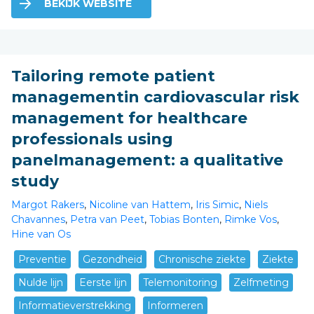
BEKIJK WEBSITE
Tailoring remote patient
managementin cardiovascular risk
management for healthcare
professionals using
panelmanagement: a qualitative
study
Margot Rakers
,
Nicoline van Hattem
,
Iris Simic
,
Niels
Chavannes
,
Petra van Peet
,
Tobias Bonten
,
Rimke Vos
,
Hine van Os
Preventie
Gezondheid
Chronische ziekte
Ziekte
Nulde lijn
Eerste lijn
Telemonitoring
Zelfmeting
Informatieverstrekking
Informeren