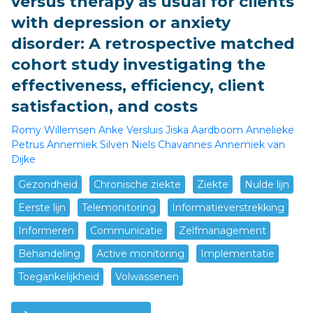
versus therapy as usual for clients
with depression or anxiety
disorder: A retrospective matched
cohort study investigating the
effectiveness, efficiency, client
satisfaction, and costs
Romy Willemsen
Anke Versluis
Jiska Aardboom
Annelieke
Petrus
Annemiek Silven
Niels Chavannes
Annemiek van
Dijke
Gezondheid
Chronische ziekte
Ziekte
Nulde lijn
Eerste lijn
Telemonitoring
Informatieverstrekking
Informeren
Communicatie
Zelfmanagement
Behandeling
Active monitoring
Implementatie
Toegankelijkheid
Volwassenen