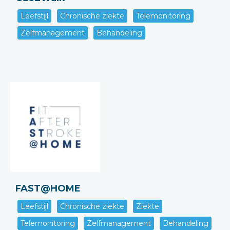
Leefstijl
Chronische ziekte
Telemonitoring
Zelfmanagement
Behandeling
FAST@HOME
Leefstijl
Chronische ziekte
Ziekte
Telemonitoring
Zelfmanagement
Behandeling