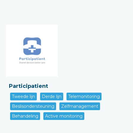
Participatient
Tweede lijn
Derde lijn
Telemonitoring
Beslisondersteuning
Zelfmanagement
Behandeling
Active monitoring