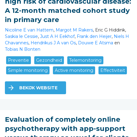
high risk of cardiovascular disease:
A 12-month matched cohort study
in primary care
Nicoline E van Hattem
,
Margot M Rakers
, Eric G Hiddink,
Saskia le Cessie
,
Just A H Eekhof
,
Frank den Heijer
,
Niels H
Chavannes
,
Hendrikus J A van Os
,
Douwe E Atsma
en
Tobias N Bonten
Preventie
Gezondheid
Telemonitoring
Simple monitoring
Active monitoring
Effectiviteit
BEKIJK WEBSITE
Evaluation of completely online
psychotherapy with app-support