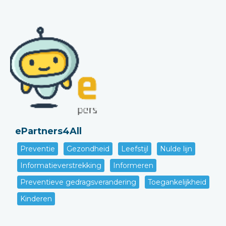
ePartners4All
Preventie
Gezondheid
Leefstijl
Nulde lijn
Informatieverstrekking
Informeren
Preventieve gedragsverandering
Toegankelijkheid
Kinderen