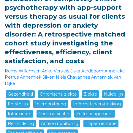
psychotherapy with app-support
versus therapy as usual for clients
with depression or anxiety
disorder: A retrospective matched
cohort study investigating the
effectiveness, efficiency, client
satisfaction, and costs
Romy Willemsen
Anke Versluis
Jiska Aardboom
Annelieke
Petrus
Annemiek Silven
Niels Chavannes
Annemiek van
Dijke
Gezondheid
Chronische ziekte
Ziekte
Nulde lijn
Eerste lijn
Telemonitoring
Informatieverstrekking
Informeren
Communicatie
Zelfmanagement
Behandeling
Active monitoring
Implementatie