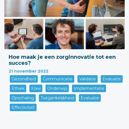
Hoe maak je een zorginnovatie tot een
succes?
21 november 2022
Gezondheid
Communicatie
Validatie
Evaluatie
Ethiek
Elaw
Onderwijs
Implementatie
Opschaling
Toegankelijkheid
Evaluatie
Effectiviteit