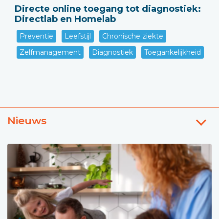
Directe online toegang tot diagnostiek:
Directlab en Homelab
Preventie
Leefstijl
Chronische ziekte
Zelfmanagement
Diagnostiek
Toegankelijkheid
Nieuws