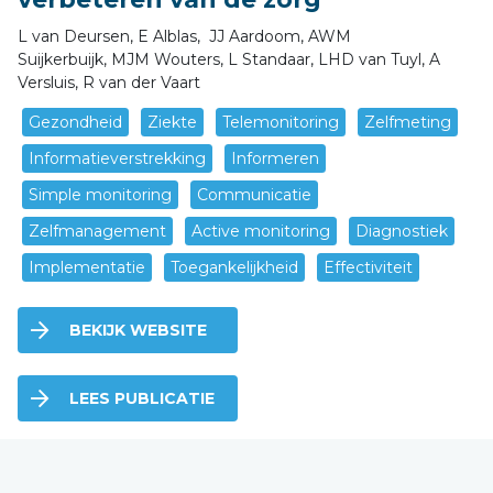
L van Deursen, E Alblas, JJ Aardoom, AWM
Suijkerbuijk, MJM Wouters, L Standaar, LHD van Tuyl, A
Versluis, R van der Vaart
Gezondheid
Ziekte
Telemonitoring
Zelfmeting
Informatieverstrekking
Informeren
Simple monitoring
Communicatie
Zelfmanagement
Active monitoring
Diagnostiek
Implementatie
Toegankelijkheid
Effectiviteit
BEKIJK WEBSITE
LEES PUBLICATIE