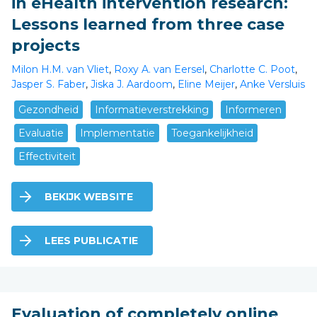
in eHealth intervention research:
Lessons learned from three case
projects
Milon H.M. van Vliet
,
Roxy A. van Eersel
,
Charlotte C. Poot
,
Jasper S. Faber
,
Jiska J. Aardoom
,
Eline Meijer
,
Anke Versluis
Gezondheid
Informatieverstrekking
Informeren
Evaluatie
Implementatie
Toegankelijkheid
Effectiviteit
BEKIJK WEBSITE
LEES PUBLICATIE
Evaluation of completely online