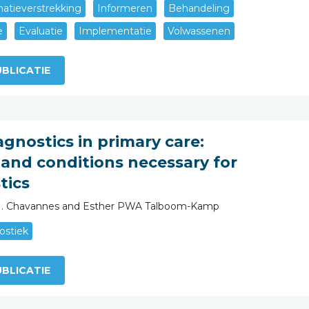
matieverstrekking
Informeren
Behandeling
e
Evaluatie
Implementatie
Volwassenen
BLICATIE
agnostics in primary care:
 and conditions necessary for
tics
ls H. Chavannes and Esther PWA Talboom-Kamp
ostiek
BLICATIE