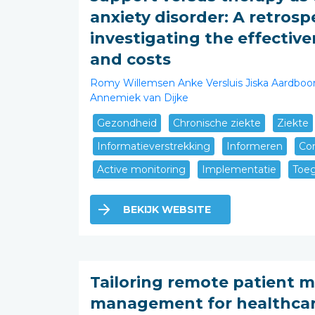
anxiety disorder: A retros
investigating the effectiven
and costs
Romy Willemsen
Anke Versluis
Jiska Aardbo
Annemiek van Dijke
Gezondheid
Chronische ziekte
Ziekte
Informatieverstrekking
Informeren
Co
Active monitoring
Implementatie
Toeg
BEKIJK WEBSITE
Tailoring remote patient 
management for healthcare