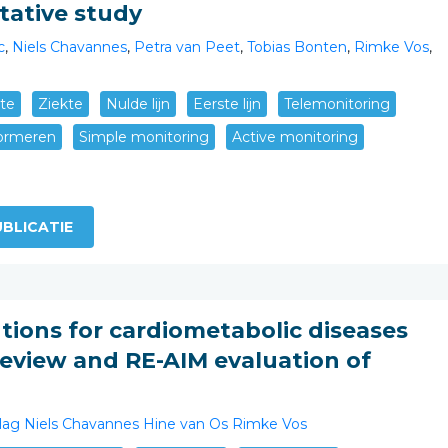
tative study
c
,
Niels Chavannes
,
Petra van Peet
,
Tobias Bonten
,
Rimke Vos
,
te
Ziekte
Nulde lijn
Eerste lijn
Telemonitoring
ormeren
Simple monitoring
Active monitoring
BLICATIE
tions for cardiometabolic diseases
 review and RE-AIM evaluation of
lag
Niels Chavannes
Hine van Os
Rimke Vos