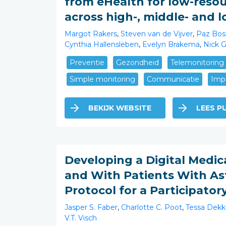
from eHealth for low-resou
across high-, middle- and 
Margot Rakers
,
Steven van de Vijver
,
Paz Bos
Cynthia Hallensleben
,
Evelyn Brakema
,
Nick 
Preventie
Gezondheid
Telemonitoring
Simple monitoring
Communicatie
Imp
BEKIJK WEBSITE
LEES PU
Developing a Digital Medic
and With Patients With As
Protocol for a Participato
Jasper S. Faber
,
Charlotte C. Poot
,
Tessa Dekk
V.T. Visch