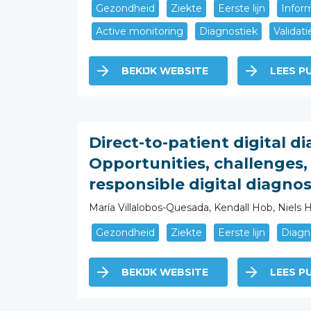
Gezondheid
Ziekte
Eerste lijn
Infor
Active monitoring
Diagnostiek
Validati
BEKIJK WEBSITE
LEES PU
Direct-to-patient digital di
Opportunities, challenges,
responsible digital diagnos
María Villalobos-Quesada, Kendall Hob, Nie
Gezondheid
Ziekte
Eerste lijn
Diagn
BEKIJK WEBSITE
LEES PU