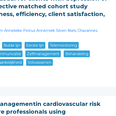
pective matched cohort study
ess, efficiency, client satisfaction,
om
Annelieke Petrus
Annemiek Silven
Niels Chavannes
Nulde lijn
Eerste lijn
Telemonitoring
mmunicatie
Zelfmanagement
Behandeling
ankelijkheid
Volwassenen
managementin cardiovascular risk
 professionals using