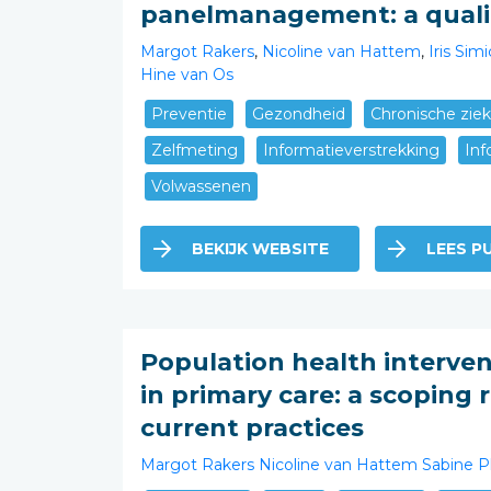
panelmanagement: a quali
Margot Rakers
,
Nicoline van Hattem
,
Iris Simi
Hine van Os
Preventie
Gezondheid
Chronische ziek
Zelfmeting
Informatieverstrekking
Inf
Volwassenen
BEKIJK WEBSITE
LEES PU
Population health interven
in primary care: a scoping
current practices
Margot Rakers
Nicoline van Hattem
Sabine P