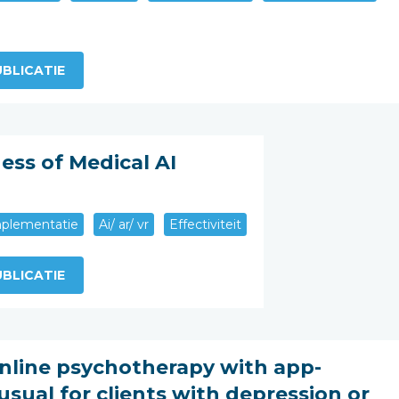
BLICATIE
ess of Medical AI
plementatie
Ai/ ar/ vr
Effectiviteit
BLICATIE
online psychotherapy with app-
usual for clients with depression or