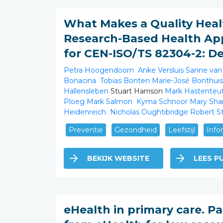
What Makes a Quality Hea
Research-Based Health Ap
for CEN-ISO/TS 82304-2: De
Petra Hoogendoorn
Anke Versluis
Sanne va
Bonacina
Tobias Bonten
Marie-José Bonthui
Hallensleben
Stuart Harrison
Mark Hastenteu
Ploeg
Mark Salmon
Kyma Schnoor
Mary Sha
Heidenreich
Nicholas Oughtibridge
Robert 
Preventie
Gezondheid
Leefstijl
Info
BEKIJK WEBSITE
LEES PU
eHealth in primary care. Pa