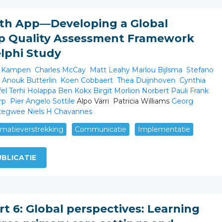
lth App—Developing a Global
p Quality Assessment Framework
lphi Study
n Kampen
Charles McCay
Matt Leahy
Marlou Bijlsma
Stefano
s
Anouk Butterlin
Koen Cobbaert
Thea Duijnhoven
Cynthia
fel
Terhi Holappa
Ben Kokx
Birgit Morlion
Norbert Pauli
Frank
rp
Pier Angelo Sottile
Alpo Värri Patricia Williams
Georg
Stegwee
Niels H Chavannes
rmatieverstrekking
Communicatie
Implementatie
BLICATIE
rt 6: Global perspectives: Learning