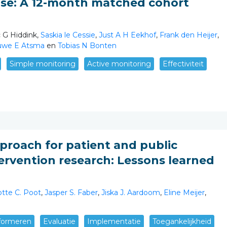
ease: A 12-month matched cohort
ic G Hiddink,
Saskia le Cessie
,
Just A H Eekhof
,
Frank den Heijer
,
we E Atsma
en
Tobias N Bonten
Simple monitoring
Active monitoring
Effectiviteit
pproach for patient and public
ervention research: Lessons learned
otte C. Poot
,
Jasper S. Faber
,
Jiska J. Aardoom
,
Eline Meijer
,
formeren
Evaluatie
Implementatie
Toegankelijkheid