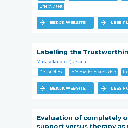
Effectiviteit
BEKIJK WEBSITE
LEES PU
Labelling the Trustworthin
María Villalobos-Quesada
Gezondheid
Informatieverstrekking
Im
BEKIJK WEBSITE
LEES PU
Evaluation of completely 
support versus therapy as 