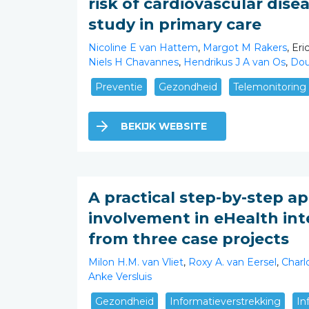
risk of cardiovascular dis
study in primary care
Nicoline E van Hattem
,
Margot M Rakers
, Er
Niels H Chavannes
,
Hendrikus J A van Os
,
Dou
Preventie
Gezondheid
Telemonitoring
BEKIJK WEBSITE
A practical step-by-step a
involvement in eHealth int
from three case projects
Milon H.M. van Vliet
,
Roxy A. van Eersel
,
Charl
Anke Versluis
Gezondheid
Informatieverstrekking
In